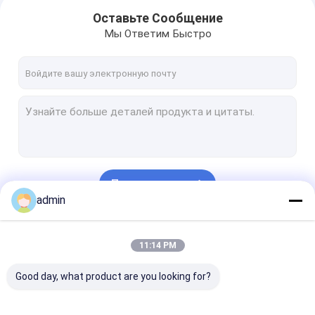
Оставьте Сообщение
Мы Ответим Быстро
Продолжать
admin
Дом
Наши Категории
11:14 PM
Товары
Good day, what product are you looking for?
Видео