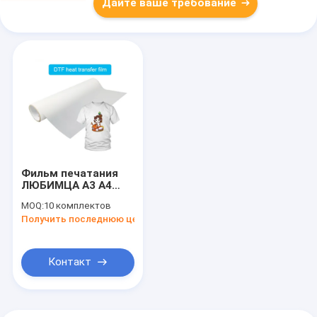
Дайте ваше требование
Фильм печатания
ЛЮБИМЦА A3 A4
передачи
MOQ:
10 комплектов
УЛЬТРАФИОЛЕТОВОГО
Получить последнюю цену
принтера DTF
термальный
улучшает принтер
Контакт