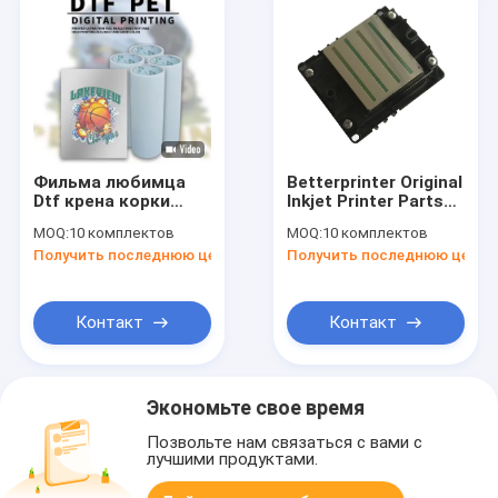
Фильма любимца
Betterprinter Original
Dtf крена корки
Inkjet Printer Parts
фильма переноса
I3200 Print Head Для
MOQ:
10 комплектов
MOQ:
10 комплектов
принтера двойной
DTG принтера ДТФ
Получить последнюю цену
Получить последнюю цену
бортовой печатая
УФ-принтер
принтер горячего
лучший
Контакт
Контакт
Экономьте свое время
Позвольте нам связаться с вами с
лучшими продуктами.