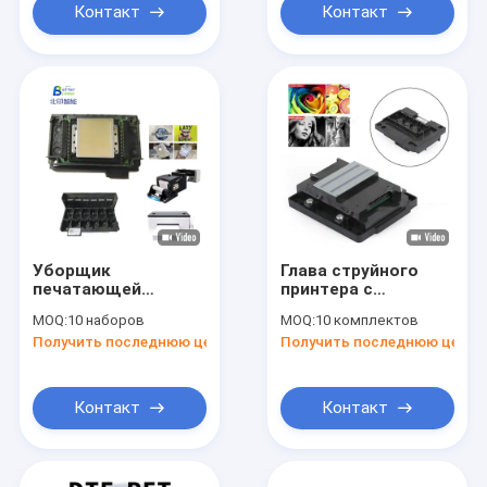
Контакт
Контакт
Уборщик
Глава струйного
печатающей
принтера с
головки сопла
эффектом
MOQ:
10 наборов
MOQ:
10 комплектов
печатающей
высокого
Получить последнюю цену
Получить последнюю цену
головки Inkjet XP600
разрешения
первоначальный
для принтера DTF
струйного
Контакт
Контакт